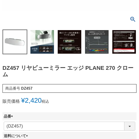
DZ457 リヤビューミラー エッジ PLANE 270 クロー
ム
商品番号
DZ457
¥
2,420
販売価格
税込
品番
(
必
須
送料について