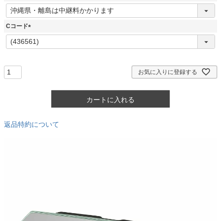
)
(
必
須
Cコード
)
(
必
須
)
お気に入りに登録する
カートに入れる
返品特約について