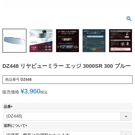
DZ448 リヤビューミラー エッジ 3000SR 300 ブルー
商品番号
DZ448
¥
3,960
販売価格
税込
品番
(
必
須
送料について
)
(