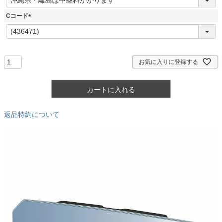
必
須
Cコード
)
(
必
須
)
お気に入りに登録する
カートに入れる
返品特約について