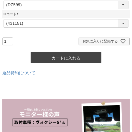
(
必
須
Cコード
)
(
必
須
)
お気に入りに登録する
カートに入れる
返品特約について