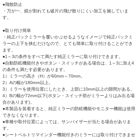
●飛散防止
・万が一、鏡が割れても破片の飛び散りにくい加工を施していま
す。
●取り付け簡単
・純正バックミラーを覆いかぶせるようなイメージで純正バックミ
ラーの上下を挟むだけなので、とても簡単に取り付けることができ
ます。
●1～3の条件をすべて満たす純正ミラーに取り付けできます。
●自動防眩機能付きやボタン・スイッチがある場合は、1～3に加え4
の条件も満たす必要があります。
1）ミラーの高さ（H）が60mm～70mm。
2）Aの幅が180mm以上。
3）ミラーを使用位置にしたとき、上部に10mm以上の隙間がある。
4）Bの幅が72mm以下(ボタン・スイッチ部がミラーよりはみ出る場
合があります)。
●本製品を装着すると、純正ミラーの防眩機能やモニター機能は使用
できなくなります。
●車種や取付位置によっては、サンバイザーが当たる場合がありま
す。
●シートベルトリマインダー機能付きのミラーには取り付けできませ