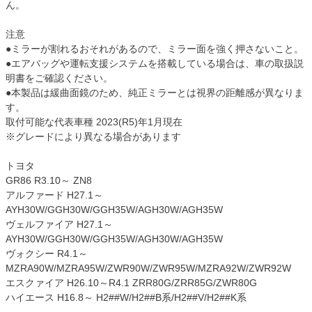
ん。
注意
●ミラーが割れるおそれがあるので、ミラー面を強く押さないこと。
●エアバッグや運転支援システムを搭載している場合は、車の取扱説
明書をご確認ください。
●本製品は緩曲面鏡のため、純正ミラーとは視界の距離感が異なりま
す。
取付可能な代表車種 2023(R5)年1月現在
※グレードにより異なる場合があります
トヨタ
GR86 R3.10～ ZN8
アルファード H27.1～
AYH30W/GGH30W/GGH35W/AGH30W/AGH35W
ヴェルファイア H27.1～
AYH30W/GGH30W/GGH35W/AGH30W/AGH35W
ヴォクシー R4.1～
MZRA90W/MZRA95W/ZWR90W/ZWR95W/MZRA92W/ZWR92W
エスクァイア H26.10～R4.1 ZRR80G/ZRR85G/ZWR80G
ハイエース H16.8～ H2##W/H2##B系/H2##V/H2##K系