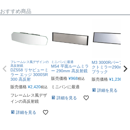
おすすめ商品
フレームレス風デザインの
ミニバンに最適
M3 3000Rパーフェ
高反射鏡
M54 平面ルームミラ
クトミラー290mm
DZ558 リヤビューミ
ー 290mm 高反射鏡
ブラック
ラー エッジ 3000SR
販売価格
¥
968
税込
300 高反射
販売価格
¥
1,236
税込
販売価格
¥
2,420
ミニバンに最適
税込
詳細を見る
フレームレス風デザ
詳細を見る
インの高反射鏡
詳細を見る