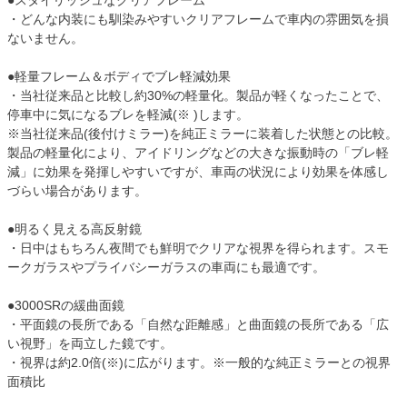
●スタイリッシュなクリアフレーム
・どんな内装にも馴染みやすいクリアフレームで車内の雰囲気を損
ないません。
●軽量フレーム＆ボディでブレ軽減効果
・当社従来品と比較し約30%の軽量化。製品が軽くなったことで、
停車中に気になるブレを軽減(※ )します。
※当社従来品(後付けミラー)を純正ミラーに装着した状態との比較。
製品の軽量化により、アイドリングなどの大きな振動時の「ブレ軽
減」に効果を発揮しやすいですが、車両の状況により効果を体感し
づらい場合があります。
●明るく見える高反射鏡
・日中はもちろん夜間でも鮮明でクリアな視界を得られます。スモ
ークガラスやプライバシーガラスの車両にも最適です。
●3000SRの緩曲面鏡
・平面鏡の長所である「自然な距離感」と曲面鏡の長所である「広
い視野」を両立した鏡です。
・視界は約2.0倍(※)に広がります。※一般的な純正ミラーとの視界
面積比