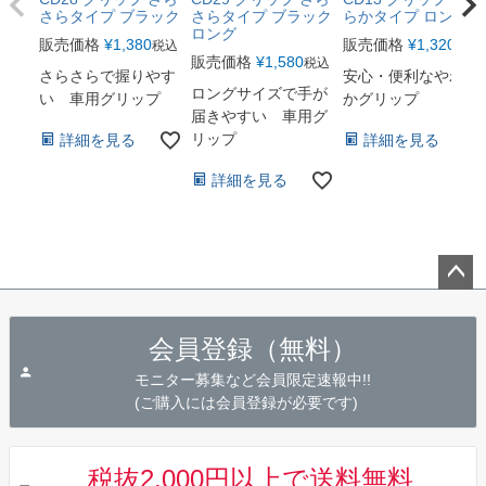
さらタイプ ブラック
さらタイプ ブラック
らかタイプ ロング
ロング
販売価格
¥
1,380
販売価格
¥
1,320
税込
税込
販売価格
¥
1,580
税込
さらさらで握りやす
安心・便利なやわら
ロングサイズで手が
い 車用グリップ
かグリップ
届きやすい 車用グ
リップ
詳細を見る
詳細を見る
詳細を見る
ペー
ジト
会員登録（無料）
ップ
へ
モニター募集など会員限定速報中!!
(ご購入には会員登録が必要です)
税抜2,000円以上で送料無料