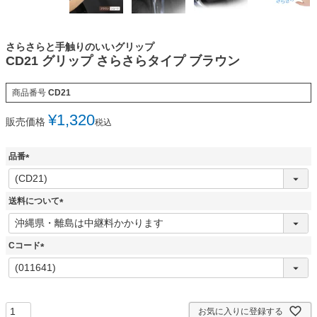
さらさらと手触りのいいグリップ
CD21 グリップ さらさらタイプ ブラウン
商品番号
CD21
¥
1,320
販売価格
税込
品番
(
必
須
送料について
)
(
必
須
Cコード
)
(
必
須
)
お気に入りに登録する