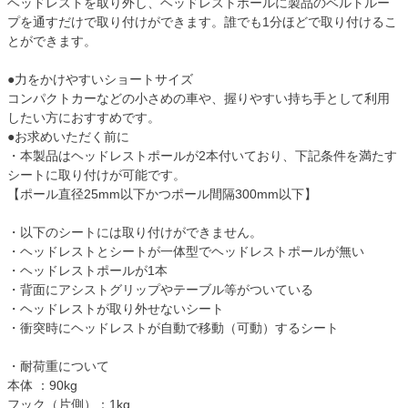
ヘッドレストを取り外し、ヘッドレストポールに製品のベルトルー
プを通すだけで取り付けができます。誰でも1分ほどで取り付けるこ
とができます。
●力をかけやすいショートサイズ
コンパクトカーなどの小さめの車や、握りやすい持ち手として利用
したい方におすすめです。
●お求めいただく前に
・本製品はヘッドレストポールが2本付いており、下記条件を満たす
シートに取り付けが可能です。
【ポール直径25mm以下かつポール間隔300mm以下】
・以下のシートには取り付けができません。
・ヘッドレストとシートが一体型でヘッドレストポールが無い
・ヘッドレストポールが1本
・背面にアシストグリップやテーブル等がついている
・ヘッドレストが取り外せないシート
・衝突時にヘッドレストが自動で移動（可動）するシート
・耐荷重について
本体 ：90kg
フック（片側）：1kg