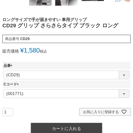
ロングサイズで手が届きやすい 車用グリップ
CD29 グリップ さらさらタイプ ブラック ロング
商品番号
CD29
¥
1,580
販売価格
税込
品番
(
必
須
Cコード
)
(
必
須
)
お気に入りに登録する
カートに入れる