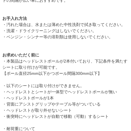
トの間隔が広い車におすすめです。
お手入れ方法
・汚れた場合は、水または薄めた中性洗剤で拭き取ってください。
・洗濯・ドライクリーニングはしないでください。
・ベンジン・シンナー等の溶剤類は使用しないでください。
お求めいただく前に
・本製品はヘッドレストポールが2本付いており、下記条件を満たす
シートに取り付けが可能です。
【ポール直径25mm以下かつポール間隔300mm以下】
・以下のシートには取り付けができません。
・ヘッドレストとシートが一体型でヘッドレストポールが無い
・ヘッドレストポールが1本
・背面にアシストグリップやテーブル等がついている
・ヘッドレストが取り外せないシート
・衝突時にヘッドレストが自動で移動（可動）するシート
・耐荷重について