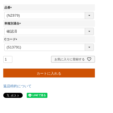
品番
(
必
須
車種別適合
)
(
必
須
Cコード
)
(
必
須
)
お気に入りに登録する
カートに入れる
返品特約について