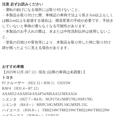
注意 必ずお読みください
・運転の妨げになる場所には取り付けないこと。
・本製品を取り付けた際、車検証の車両寸法より長さ3cm以上もしく
は幅2cm以上を超過する場合は、構造変更の手続が必要です。手続き
していないと車検が通らなくなる可能性があります。
・本製品のお手入れの際は、水または中性洗剤以外は使用しないこ
と。
・塗装の日焼けや変色等により、本製品を取り外した時に取り付け
跡が残ったように見える場合があります。
おすすめ車種
【2025年12月 (R7.12）現在 (以降の車両は未調査) 】
トヨタ
FJ クルーザー （H22.12～H30.1） GSJ15W
RAV4 （H31.4～R7.12）
AXAH52/AXAH54/AXAP54/MXAA52/MXAA54
シエンタ （H27.7～R4.8） NCP175G/NHP170G/NSP170G
シエンタ （R4.8～） MXPC10G/MXPL10G/MXPL15G
ハイエース （H16.8～） TRH214W/TRH219W/TRH224W/TRH229W
ハイラックス （H29.9～） GUN125