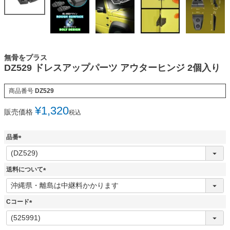
無骨をプラス
DZ529 ドレスアップパーツ アウターヒンジ 2個入り
商品番号
DZ529
¥
1,320
販売価格
税込
品番
(
必
須
送料について
)
(
必
須
Cコード
)
(
必