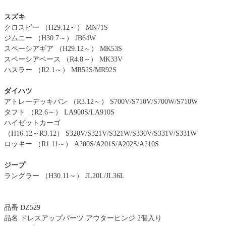
スズキ
クロスビー （H29.12～） MN71S
ジムニー （H30.7～） JB64W
スペーシアギア （H29.12～） MK53S
スペーシアベース （R4.8～） MK33V
ハスラー （R2.1～） MR52S/MR92S
ダイハツ
アトレーデッキバン （R3.12～） S700V/S710V/S700W/S710W
タフト （R2.6～） LA900S/LA910S
ハイゼットカーゴ
（H16.12～R3.12） S320V/S321V/S321W/S330V/S331V/S331W
ロッキー （R1.11～） A200S/A201S/A202S/A210S
ジープ
ラングラー （H30.11～） JL20L/JL36L
品番 DZ529
品名 ドレスアップパーツ アウターヒンジ 2個入り