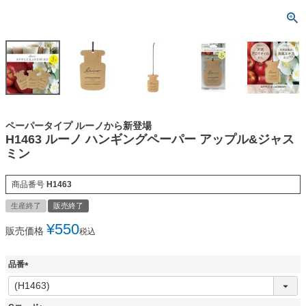
ペーパータイプ ルーノから新登場
H1463 ルーノ ハンギングペーパー アップル&ジャス
ミン
商品番号
H1463
生産終了
販売終了
¥
550
販売価格
税込
品番
(
必
須