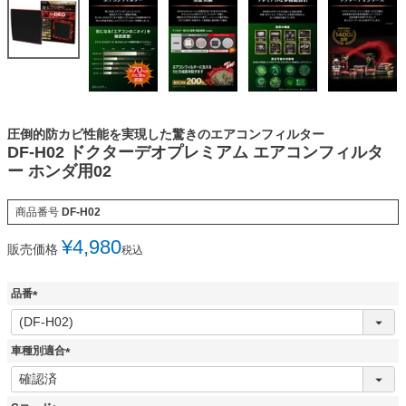
圧倒的防カビ性能を実現した驚きのエアコンフィルター
DF-H02 ドクターデオプレミアム エアコンフィルタ
ー ホンダ用02
商品番号
DF-H02
¥
4,980
販売価格
税込
品番
(
必
須
車種別適合
)
(
必
須