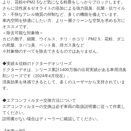
より、花粉やPM2.5など気になる粉塵をしっかりブロックします。
さらに活性炭＆ゼオライトの添加による強力脱臭、抗菌・抗ウイル
ス・不快なアレル物質の抑制など、多くの機能を備えています。
車内空間を快適にしたい方、より一層クリーンな空気を求める方に
オススメです。
＜除去可能な対象物＞
カビの胞子、細菌、ウイルス、チリ・ホコリ・PM2.5、花粉、ダニ
の死骸、タバコ臭、ペット臭、排ガス臭など
※対象物のすべてを除去できるものではありません。
◆実績＆信頼のドクターデオシリーズ
ドクターデオは、シリーズ累計1400万個の出荷実績がある車用消臭
剤シリーズです（2024年4月現在）。
消臭効果を体感できるとして、多くのユーザーから支持されていま
す。
◆エアコンフィルター交換方法について
エアコンフィルターの交換は必ず車両の取扱説明書に従って作業し
てください。
説明書がない場合はディーラーに確認してください。