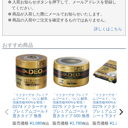
入荷お知らせボタンを押下して、メールアドレスを登録し
てください。
商品が入荷した際にメールでお知らせいたします。
商品の入荷やご注文を確定するものではありません。
詳しくはこちら
おすすめ商品
「ドクターデオ プレミア
「ドクターデオ プレミア
「ドクターデオ プレミア
ムゴールド」ついに解禁。
ムゴールド」ついに解禁。
ムゴールド」ついに解禁
消臭性能400%を実現！
消臭性能400%を実現！
消臭性能400%を実現！
D274 ドクターデオ
D275 ドクターデオ
D279 ドクターデオ
プレミアムゴールド
プレミアムゴールド
プレミアムゴール
置きタイプ 無香
置きタイプ 500 無香
シート下タイプ 無
販売価格
¥
1,080
販売価格
¥
1,780
販売価格
¥
1,280
税込
税込
税