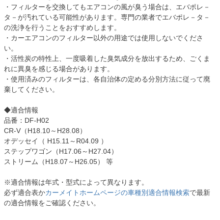
・フィルターを交換してもエアコンの風が臭う場合は、エバポレ－
タ－が汚れている可能性があります。専門の業者でエバポレ－タ－
の洗浄を行うことをおすすめします。
・カーエアコンのフィルター以外の用途では使用しないでくださ
い。
・活性炭の特性上、一度吸着した臭気成分を放出するため、ごくま
れに異臭を感じる場合があります。
・使用済みのフィルターは、各自治体の定める分別方法に従って廃
棄してください。
◆適合情報
品番：DF-H02
CR-V（H18.10～H28.08）
オデッセイ（ H15.11～R04.09 ）
ステップワゴン（H17.06～H27.04）
ストリーム（H18.07～H26.05） 等
※適合情報は年式・型式によって異なります。
必ず適合表か
カーメイトホームページの車種別適合情報検索
で最新
の適合情報をご確認ください。