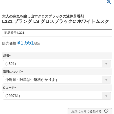
大人の色気を醸し出すグロスブラックの液体芳香剤
L321 ブラング LS グロスブラックC ホワイトムスク
商品番号
L321
¥
1,551
販売価格
税込
品番
(
必
須
送料について
)
(
必
須
Cコード
)
(
必
須
)
お気に入りに登録する