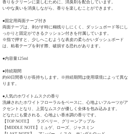
香りをクリーンに楽しむために、消臭剤を配合しています。
いやな臭いを消臭しながら、香りを楽しむことができます。
●固定用両面テープ付き
両面テープは、剥がす時に糊残りしにくく、ダッシュボード等にし
っかりと固定ができるクッション付きを付属しています。
※指で押すと、少しへこむような表皮の柔らかいダッシュボード
は、粘着テープを剥す際、破損する恐れがあります。
●内容量125ml
●持続期間
約60日間香りが長持ちします。※持続期間は使用環境によって異な
ります。
●人気のホワイトムスクの香り
洗練されたホワイトフローラルをベースに、心地よいフルーツがア
クセントとなり、上質なムスクが優しく全体を包み込みます。
どなたにも愛される、心地よい香水調の香りです。
【TOP NOTE】 ラズベリー、グリーンアップル
【MIDDLE NOTE】ミュゲ、ローズ、ジャスミン
【LAST NOTE】 アンバー、ムスク、サンダルウッド