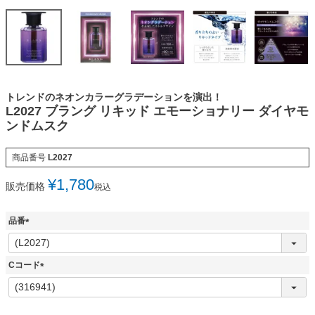
トレンドのネオンカラーグラデーションを演出！
L2027 ブラング リキッド エモーショナリー ダイヤモ
ンドムスク
商品番号
L2027
¥
1,780
販売価格
税込
品番
(
必
須
Cコード
)
(
必
須