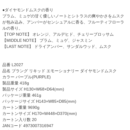
●ダイヤモンドムスクの香り
プラム、ミュゲの甘く優しいノートとシトラスの爽やかさをムスク
が包み込み、アンバーがセンシュアルに香る、フルーティフローラ
ルの香り。
【TOP NOTE】 オレンジ、アルデヒド、チェリーブロッサム
【MIDDLE NOTE】 プラム、ミュゲ、ジャスミン
【LAST NOTE】 ドライアンバー、サンダルウッド、ムスク
品番 L2027
品名 ブラング リキッド エモーショナリー ダイヤモンドムスク
カラー パープル(PURPLE)
製品重量 418g
製品サイズ H130×W68×D64(mm)
パッケージ重量 461g
パッケージサイズ H143×W85×D85(mm)
カートン重量 9690g
カートンサイズ H170×W448×D370(mm)
カートン入り数 20
JANコード 4973007316947