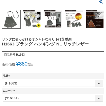
リングに引っかけるオシャレな吊り下げ芳香剤
H1663 ブラング ハンギング NL リッチレザー
商品番号
H1663
¥
880
販売価格
税込
品番
(
必
須
Cコード
)
(
必
須