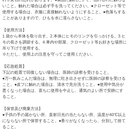
いこと。触れた場合は必ず手を洗ってください。●クローゼット等で
使用する場合は、衣服に直接触れないようにすること。●色落ちする
ことがありますので、ひもを水に濡らさないこと。
【使用方法】
1.袋から本体を取り出す。2.本体にヒモのリングを引っかける。3.ヒ
モの長さを調節する。4.車内や部屋、クローゼット等お好きな場所に
吊り下げて使用する。
※ただし、使用上の注意を守ってご使用ください。
【応急処置】
下記の処置で回復しない場合は、医師の診察を受けること。
●万一飲みこんだ場合は、無理に吐き出させずに医師の診察を受ける
こと。●皮フに触れた場合は、清水で充分洗うこと。●使用中気分が
悪くなった場合は、直ちに使用を中止し、通気のよい所で安静にす
ること。
【保管及び廃棄方法】
●子供の手の届かない所、直射日光の当たらない所、温度が40℃以上
にならない所で保管すること。●香りがなくなったら、分別して捨て
ること。