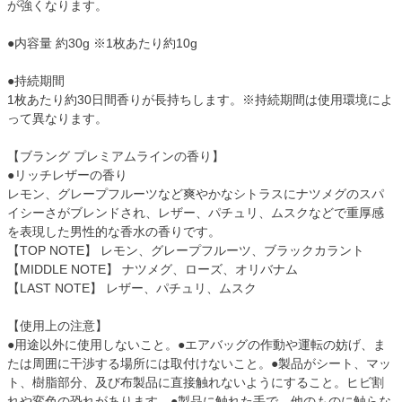
が強くなります。
●内容量 約30g ※1枚あたり約10g
●持続期間
1枚あたり約30日間香りが長持ちします。※持続期間は使用環境によ
って異なります。
【ブラング プレミアムラインの香り】
●リッチレザーの香り
レモン、グレープフルーツなど爽やかなシトラスにナツメグのスパ
イシーさがブレンドされ、レザー、パチュリ、ムスクなどで重厚感
を表現した男性的な香水の香りです。
【TOP NOTE】 レモン、グレープフルーツ、ブラックカラント
【MIDDLE NOTE】 ナツメグ、ローズ、オリバナム
【LAST NOTE】 レザー、パチュリ、ムスク
【使用上の注意】
●用途以外に使用しないこと。●エアバッグの作動や運転の妨げ、ま
たは周囲に干渉する場所には取付けないこと。●製品がシート、マッ
ト、樹脂部分、及び布製品に直接触れないようにすること。ヒビ割
れや変色の恐れがあります。●製品に触れた手で、他のものに触らな