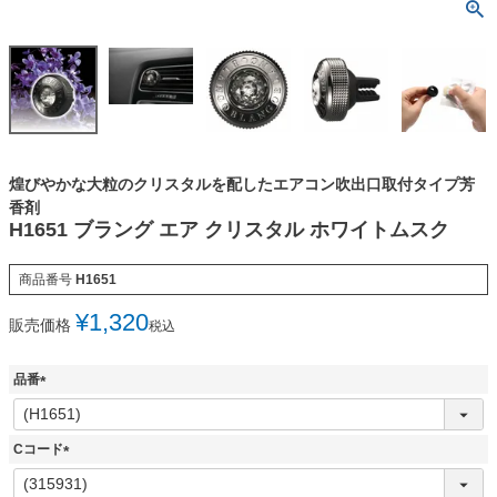
煌びやかな大粒のクリスタルを配したエアコン吹出口取付タイプ芳
香剤
H1651 ブラング エア クリスタル ホワイトムスク
商品番号
H1651
¥
1,320
販売価格
税込
品番
(
必
須
Cコード
)
(
必