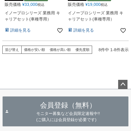
販売価格
¥
33,000
販売価格
¥
19,000
税込
税込
イノープロシリーズ 業務用 キ
イノープロシリーズ 業務用 キ
ャリアセット(車種専用）
ャリアセット(車種専用）
詳細を見る
詳細を見る
8
件中
1
-
8
件表示
並び替え
価格が安い順
価格が高い順
優先度順
ペー
ジト
会員登録（無料）
ップ
へ
モニター募集など会員限定速報中!!
(ご購入には会員登録が必要です)