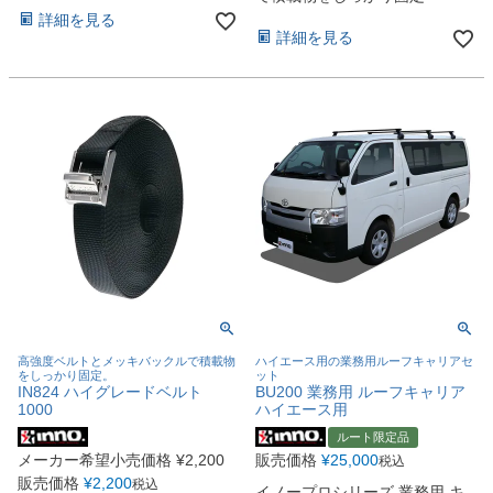
詳細を見る
詳細を見る
高強度ベルトとメッキバックルで積載物
ハイエース用の業務用ルーフキャリアセ
をしっかり固定。
ット
IN824 ハイグレードベルト
BU200 業務用 ルーフキャリア
1000
ハイエース用
ルート限定品
メーカー希望小売価格
¥
2,200
販売価格
¥
25,000
税込
販売価格
¥
2,200
税込
イノープロシリーズ 業務用 キ