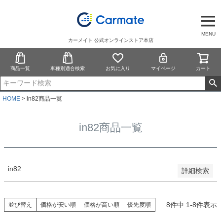
予約商品
予約商品のみを表示
MENU
カーメイト 公式オンラインストア本店
並び順
新着順
商品一覧
車種別適合検索
お気に入り
マイページ
カート
登録順
価格が安い順
価格が高い順
HOME
in82商品一覧
優先度順
レビュー順
in82商品一覧
キーワードヒット順
検索
in82
詳細検索
8
件中
1
-
8
件表示
並び替え
価格が安い順
価格が高い順
優先度順