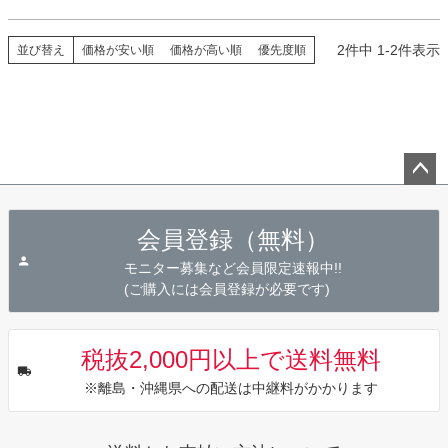
2
件中
1
-
2
件表示
並び替え
価格が安い順
価格が高い順
優先度順
ペー
ジト
会員登録（無料）
ップ
へ
モニター募集など会員限定速報中!!
(ご購入には会員登録が必要です)
税抜2,000円以上で送料無料
※離島・沖縄県への配送は中継料がかかります