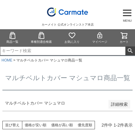
予約商品
予約商品のみを表示
MENU
カーメイト 公式オンラインストア本店
並び順
新着順
商品一覧
車種別適合検索
お気に入り
マイページ
カート
登録順
価格が安い順
価格が高い順
HOME
マルチベルトカバー マシュマロ商品一覧
優先度順
レビュー順
マルチベルトカバー マシュマロ商品一覧
キーワードヒット順
検索
マルチベルトカバー マシュマロ
詳細検索
2
件中
1
-
2
件表示
並び替え
価格が安い順
価格が高い順
優先度順