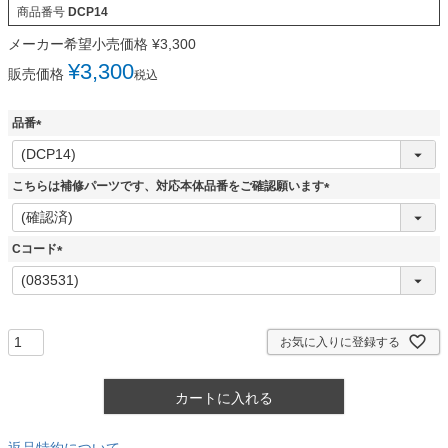
商品番号
DCP14
メーカー希望小売価格
¥
3,300
¥
3,300
販売価格
税込
品番
(
必
須
こちらは補修パーツです、対応本体品番をご確認願います
)
(
必
須
Cコード
)
(
必
須
)
お気に入りに登録する
カートに入れる