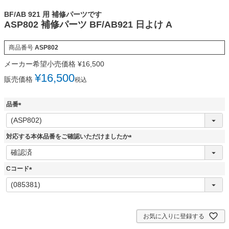
BF/AB 921 用 補修パーツです
ASP802 補修パーツ BF/AB921 日よけ A
商品番号
ASP802
メーカー希望小売価格
¥
16,500
¥
16,500
販売価格
税込
品番
(
必
須
対応する本体品番をご確認いただけましたか
)
(
必
須
Cコード
)
(
必
須
)
お気に入りに登録する