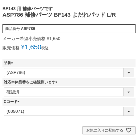
BF143 用 補修パーツです
ASP786 補修パーツ BF143 よだれパッド L/R
商品番号
ASP786
メーカー希望小売価格
¥
1,650
¥
1,650
販売価格
税込
品番
(
必
須
対応本体品番をご確認願います
)
(
必
須
Cコード
)
(
必
須
)
お気に入りに登録する