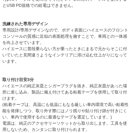
とUSB PD規格での給電はできません。
洗練された専用デザイン
専用設計/専用デザインなので、ボディ表面にハイエースのフロント
コンソールの質感に近似の表面処理を施すことで、車両との一体感
を向上させています。
ハイエースに普段乗らない方が乗ったときにまるで元からそこに付
いていたと見間違うようなインテリアに溶け込む仕上がりになって
います。
取り付け目安3分
ハイエースの純正灰皿とシガープラグを抜き、純正灰皿があった場
所に差し込み、製品に備え付けてある粘着テープを併用して取り付
けます。
(粘着テープは、高温にも低温にもなる厳しい車内環境で高い粘着性
能を発揮しつつ、取り外す際にはノリ残りや貼り付け跡が付きにく
い、車内で使用するのに最適なテープを選定しています。)
電源は、純正のアクセサリーソケットから取り出します。工具を使
用しないため、カンタンに取り付けられます。