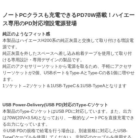
ノートPCクラスも充電できるPD70W搭載！ハイエー
ス専用のPD対応増設電源登場
純正のようなフィット感
本製品はハイエースH200系の純正灰皿と交換して取り付ける増設電
源です。
純正灰皿を外したスペースへ差し込み粘着テープを使用して取り付
ける専用設計・専用デザインの製品です。
純正のアクセサリーソケットから電源を取るため、手軽にアクセサ
リーソケットが2個、USBポートをType-AとType-Cの各1個に増やせ
ます。
1ソケット→2ソケット＆1USB-TypeC＆1USB-TypeAとなります
USB Power-Delivery(USB PD)対応のType-Cソケット
本製品のType-CソケットはUSB PDに対応しています。また、出力
は70W(20V×3.5A)となっており、一般的なノートPCを直接充電でき
る出力になっています。
※USB PDの規格で給電を行う場合は、別途規格に対応したUSB-
TypeCケーブルを使用してください。非対応のケーブルを使用する