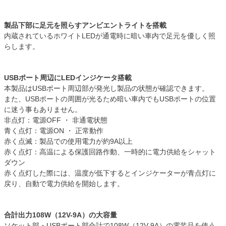
製品下部に足元を照らすアンビエントライトを搭載
内蔵されているホワイトLEDが通電時に暗い車内で足元を優しく照
らします。
USBポート周辺にLEDインジケータ搭載
本製品はUSBポート周辺部が発光し製品の状態が確認できます。
また、USBポートの周囲が光るため暗い車内でもUSBポートの位置
に迷う事もありません。
非点灯：電源OFF ・ 非通電状態
青く点灯：電源ON ・ 正常動作
赤く点滅：製品での使用電力が約9A以上
赤く点灯：高温による保護回路作動、一時的に電力供給をシャット
ダウン
赤く点灯した際には、温度が低下するとインジケーターが青点灯に
戻り、自動で電力供給を開始します。
合計出力108W（12V-9A）の大容量
ソケット部・USBポート部合計で108W（12V-9A）の電装品を使う