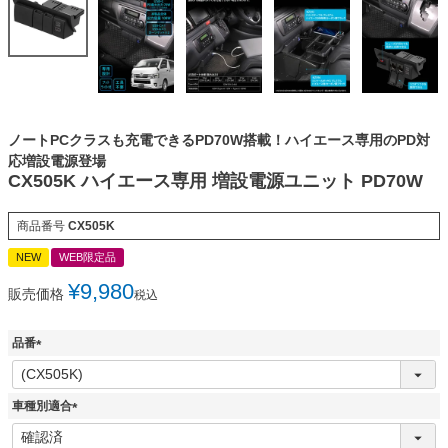
ノートPCクラスも充電できるPD70W搭載！ハイエース専用のPD対
応増設電源登場
CX505K ハイエース専用 増設電源ユニット PD70W
商品番号
CX505K
NEW
WEB限定品
¥
9,980
販売価格
税込
品番
(
必
須
車種別適合
)
(
必