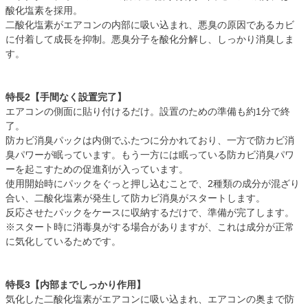
酸化塩素を採用。
二酸化塩素がエアコンの内部に吸い込まれ、悪臭の原因であるカビ
に付着して成長を抑制。悪臭分子を酸化分解し、しっかり消臭しま
す。
特長2【手間なく設置完了】
エアコンの側面に貼り付けるだけ。設置のための準備も約1分で終
了。
防カビ消臭パックは内側でふたつに分かれており、一方で防カビ消
臭パワーが眠っています。もう一方には眠っている防カビ消臭パワ
ーを起こすための促進剤が入っています。
使用開始時にパックをぐっと押し込むことで、2種類の成分が混ざり
合い、二酸化塩素が発生して防カビ消臭がスタートします。
反応させたパックをケースに収納するだけで、準備が完了します。
※スタート時に消毒臭がする場合がありますが、これは成分が正常
に気化しているためです。
特長3【内部までしっかり作用】
気化した二酸化塩素がエアコンに吸い込まれ、エアコンの奥まで防