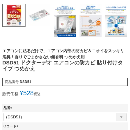
エアコンに貼るだけで、エアコン内部の防カビ＆ニオイをスッキリ
消臭！香りでごまかさない無香料 つめかえ用
DSD51 ドクターデオ エアコンの防カビ 貼り付けタ
イプ つめかえ
商品番号
DSD51
¥
528
販売価格
税込
品番
(
必
須
Cコード
)