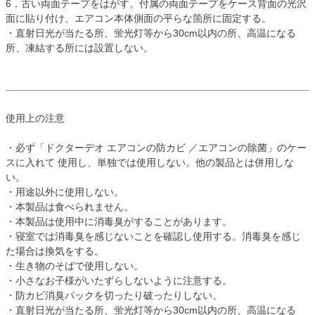
6．古い両面テープをはがす。付属の両面テープをケース背面の光沢
面に貼り付け、エアコン本体側面の平らな箇所に固定する。
・直射日光が当たる所、蛍光灯等から30cm以内の所、高温になる
所、凍結する所には設置しない。
使用上の注意
・必ず「ドクターデオ エアコンの防カビ ／エアコンの除菌」のケー
スに入れて 使用し、単独では使用しない。他の製品とは併用しな
い。
・用途以外に使用しない。
・本製品は食べられません。
・本製品は使用中に消毒臭がすることがあります。
・寝室では消毒臭を感じないことを確認し使用する。消毒臭を感じ
た場合は換気をする。
・生き物のそばで使用しない。
・小さなお子様がいたずらしないように注意する。
・防カビ消臭パックを切ったり破ったりしない。
・直射日光が当たる所、蛍光灯等から30cm以内の所、高温になる