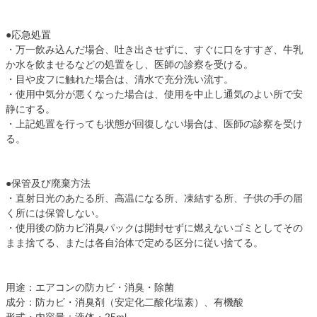
●応急処置
・万一飲み込んだ場合、吐き出させずに、すぐに口をすすぎ、牛乳
か水を飲ませるなどの処置をし、医師の診察を受ける。
・目や皮フに触れた場合は、清水で充分洗い流す。
・使用中気分が悪くなった場合は、使用を中止し通気のよい所で安
静にする。
・上記処置を行っても状態が回復しない場合は、医師の診察を受け
る。
●保管及び廃棄方法
・直射日光のあたる所、高温になる所、凍結する所、子供の手の届
く所には保管しない。
・使用後の防カビ消臭パックは開封せずに燃えないゴミとしてその
まま捨てる、または各自治体で定める区分に従い捨てる。
用途：エアコンの防カビ・消臭・除菌
成分：防カビ・消臭剤（安定化二酸化塩素）、有機酸
形式・内容量：液体・25ml