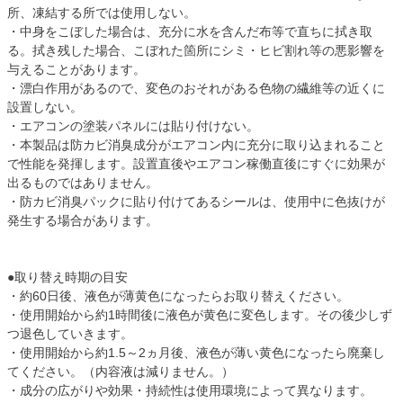
所、凍結する所では使用しない。
・中身をこぼした場合は、充分に水を含んだ布等で直ちに拭き取
る。拭き残した場合、こぼれた箇所にシミ・ヒビ割れ等の悪影響を
与えることがあります。
・漂白作用があるので、変色のおそれがある色物の繊維等の近くに
設置しない。
・エアコンの塗装パネルには貼り付けない。
・本製品は防カビ消臭成分がエアコン内に充分に取り込まれること
で性能を発揮します。設置直後やエアコン稼働直後にすぐに効果が
出るものではありません。
・防カビ消臭パックに貼り付けてあるシールは、使用中に色抜けが
発生する場合があります。
●取り替え時期の目安
・約60日後、液色が薄黄色になったらお取り替えください。
・使用開始から約1時間後に液色が黄色に変色します。その後少しず
つ退色していきます。
・使用開始から約1.5～2ヵ月後、液色が薄い黄色になったら廃棄し
てください。（内容液は減りません。）
・成分の広がりや効果・持続性は使用環境によって異なります。