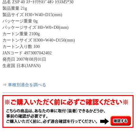
品名 ZSP 40 ｽﾃｰﾄﾘﾂｹﾈｼﾞ4ﾎﾝ ﾄﾗｽM5*30
製品重量 21g
製品サイズ H30×W40×D15(mm)
パッケージ重量 0g
パッケージサイズ H0×W0×D0(mm)
カートン重量 2100g
カートンサイズ H300×W40×D150(mm)
カートン入り数 100
JANコード 4973007042402
発売日 2007年08月01日
生産国 日本(JAPAN)
⇒
車種別適合を調べる