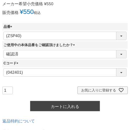
メーカー希望小売価格
¥
550
¥
550
販売価格
税込
品番
(
必
須
ご使用中の本体品番をご確認頂けましたか？
)
(
必
須
Cコード
)
(
必
須
)
お気に入りに登録する
カートに入れる
返品特約について