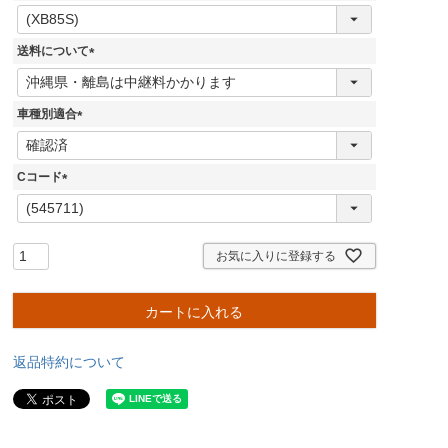
(
必
須
送料について
)
(
必
須
車種別適合
)
(
必
須
Cコード
)
(
必
須
)
お気に入りに登録する
カートに入れる
返品特約について