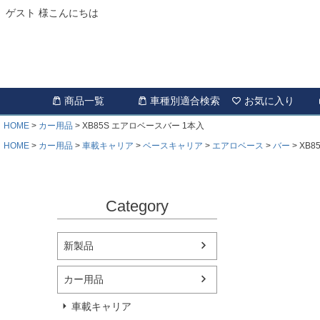
ゲスト 様こんにちは
商品一覧
車種別適合検索
お気に入り
HOME
カー用品
XB85S エアロベースバー 1本入
HOME
カー用品
車載キャリア
ベースキャリア
エアロベース
バー
XB8
Category
新製品
カー用品
車載キャリア