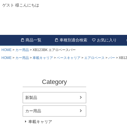
ゲスト 様こんにちは
商品一覧
車種別適合検索
お気に入り
HOME
カー用品
XB123BK エアロベースバー
HOME
カー用品
車載キャリア
ベースキャリア
エアロベース
バー
XB1
Category
新製品
カー用品
車載キャリア