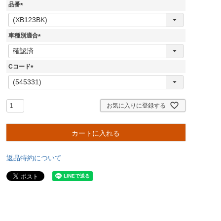
品番
(
必
須
車種別適合
)
(
必
須
Cコード
)
(
必
須
)
お気に入りに登録する
カートに入れる
返品特約について