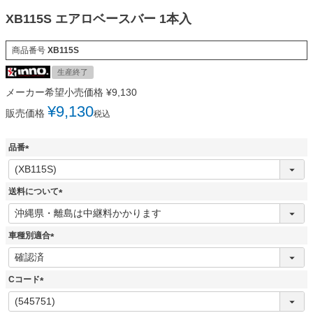
XB115S エアロベースバー 1本入
商品番号
XB115S
生産終了
メーカー希望小売価格
¥
9,130
¥
9,130
販売価格
税込
品番
(
必
須
送料について
)
(
必
須
車種別適合
)
(
必
須
Cコード
)
(
必