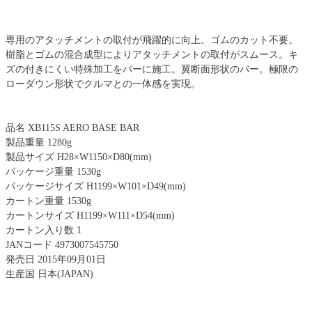
専用のアタッチメントの取付が飛躍的に向上。ゴムのカット不要。
樹脂とゴムの混合成型によりアタッチメントの取付がスムース。キ
ズの付きにくい特殊加工をバーに施工。翼断面形状のバー。極限の
ローダウン形状でクルマとの一体感を実現。
品名 XB115S AERO BASE BAR
製品重量 1280g
製品サイズ H28×W1150×D80(mm)
パッケージ重量 1530g
パッケージサイズ H1199×W101×D49(mm)
カートン重量 1530g
カートンサイズ H1199×W111×D54(mm)
カートン入り数 1
JANコード 4973007545750
発売日 2015年09月01日
生産国 日本(JAPAN)