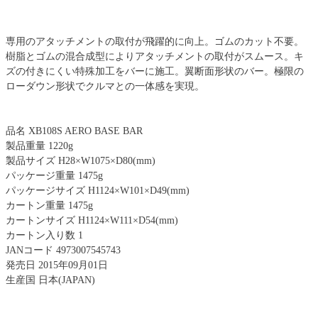
専用のアタッチメントの取付が飛躍的に向上。ゴムのカット不要。
樹脂とゴムの混合成型によりアタッチメントの取付がスムース。キ
ズの付きにくい特殊加工をバーに施工。翼断面形状のバー。極限の
ローダウン形状でクルマとの一体感を実現。
品名 XB108S AERO BASE BAR
製品重量 1220g
製品サイズ H28×W1075×D80(mm)
パッケージ重量 1475g
パッケージサイズ H1124×W101×D49(mm)
カートン重量 1475g
カートンサイズ H1124×W111×D54(mm)
カートン入り数 1
JANコード 4973007545743
発売日 2015年09月01日
生産国 日本(JAPAN)