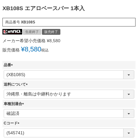
XB108S エアロベースバー 1本入
商品番号
XB108S
生産終了
販売終了
メーカー希望小売価格
¥
8,580
¥
8,580
販売価格
税込
品番
(
必
須
送料について
)
(
必
須
車種別適合
)
(
必
須
Cコード
)
(
必