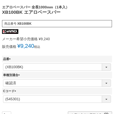
エアロベースバー 全長1000mm（1本入）
XB100BK エアロベースバー
商品番号
XB100BK
メーカー希望小売価格
¥
9,240
¥
9,240
販売価格
税込
品番
(
必
須
車種別適合
)
(
必
須
Cコード
)
(
必
須
)