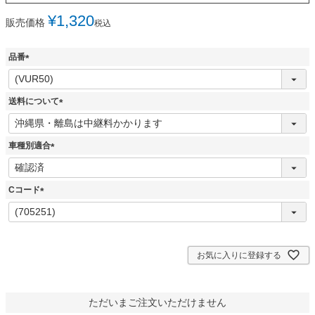
¥
1,320
販売価格
税込
品番
(
必
須
送料について
)
(
必
須
車種別適合
)
(
必
須
Cコード
)
(
必
須
)
お気に入りに登録する
ただいまご注文いただけません