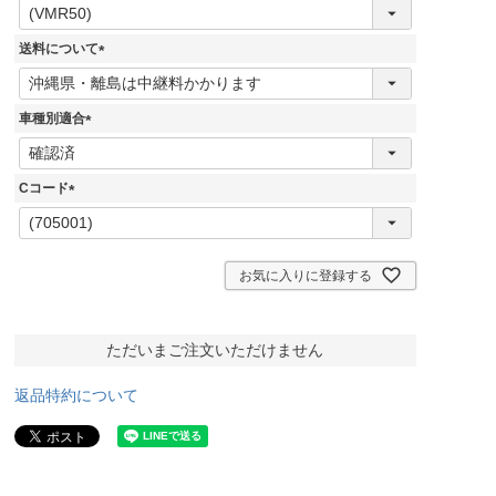
(
必
須
送料について
)
(
必
須
車種別適合
)
(
必
須
Cコード
)
(
必
須
)
お気に入りに登録する
ただいまご注文いただけません
返品特約について