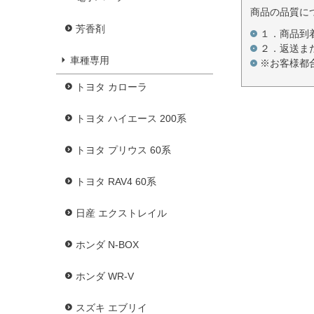
商品の品質に
芳香剤
１．商品到
２．返送ま
車種専用
※お客様都
トヨタ カローラ
トヨタ ハイエース 200系
トヨタ プリウス 60系
トヨタ RAV4 60系
日産 エクストレイル
ホンダ N-BOX
ホンダ WR-V
スズキ エブリイ