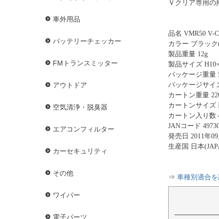
Ｖクリア専用の
車外用品
品名 VMR50 V-C
バッテリーチェッカー
カラー ブラック(
製品重量 12g
FMトランスミッター
製品サイズ H10×W
パッケージ重量 5
パッケージサイズ H
アウトドア
カートン重量 220
カートンサイズ H1
空気清浄・脱臭器
カートン入り数 
JANコード 49730
エアコンフィルター
発売日 2011年0
生産国 日本(JAP
カーセキュリティ
その他
⇒
車種別適合を
ワイパー
電子パーツ