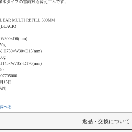
撥水タイプの雪雨対応替えゴムです。
LEAR MULTI REFILL 500MM
BLACK)
500×D6(mm)
0g
750×W30×D15(mm)
0g
45×W785×D170(mm)
40
07705000
9月15日
AN)
調べる
返品・交換について