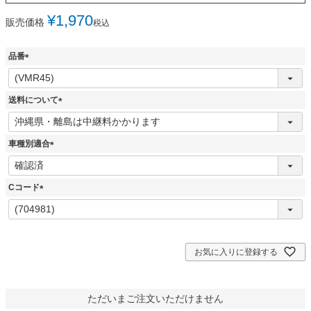
¥
1,970
販売価格
税込
品番
(
必
須
送料について
)
(
必
須
車種別適合
)
(
必
須
Cコード
)
(
必
須
)
お気に入りに登録する
ただいまご注文いただけません