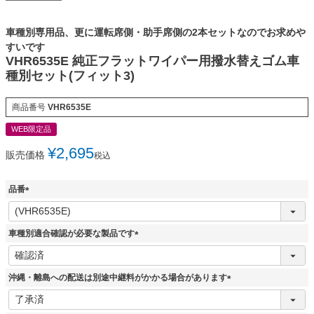
車種別専用品、更に運転席側・助手席側の2本セットなのでお求めや
すいです
VHR6535E 純正フラットワイパー用撥水替えゴム車
種別セット(フィット3)
商品番号
VHR6535E
WEB限定品
¥
2,695
販売価格
税込
品番
(
必
須
車種別適合確認が必要な製品です
)
(
必
須
沖縄・離島への配送は別途中継料がかかる場合があります
)
(
必