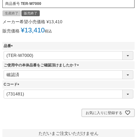
商品番号
TER-W7000
生産終了
販売終了
メーカー希望小売価格
¥
13,410
¥
13,410
販売価格
税込
品番
(
必
須
ご使用中の本体品番をご確認頂けましたか？
)
(
必
須
Cコード
)
(
必
須
)
お気に入りに登録する
ただいまご注文いただけません