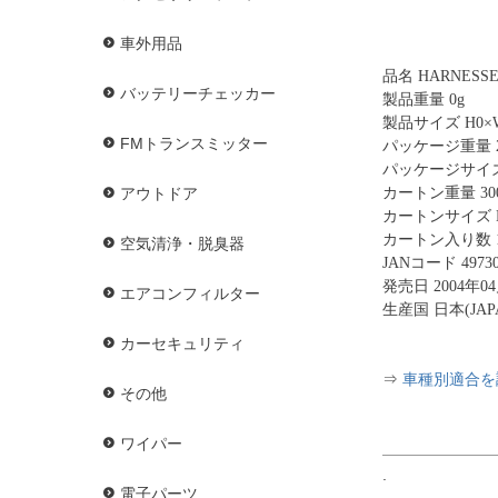
車外用品
品名 HARNESSE
バッテリーチェッカー
製品重量 0g
製品サイズ H0×W
FMトランスミッター
パッケージ重量 2
パッケージサイズ H
カートン重量 300
アウトドア
カートンサイズ H2
カートン入り数 
空気清浄・脱臭器
JANコード 49730
発売日 2004年0
エアコンフィルター
生産国 日本(JAP
カーセキュリティ
⇒
車種別適合を
その他
ワイパー
.
電子パーツ