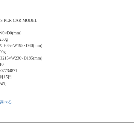
S PER CAR MODEL
0×D0(mm)
30g
85×W195×D40(mm)
0g
15×W230×D185(mm)
10
07734871
4月15日
AN)
調べる