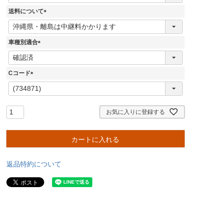
須
送料について
)
(
必
須
車種別適合
)
(
必
須
Cコード
)
(
必
須
)
お気に入りに登録する
カートに入れる
返品特約について