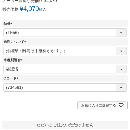
メーカー希望小売価格
¥
4,070
¥
4,070
販売価格
税込
品番
(
必
須
送料について
)
(
必
須
車種別適合
)
(
必
須
Cコード
)
(
必
須
)
お気に入りに登録する
ただいまご注文いただけません