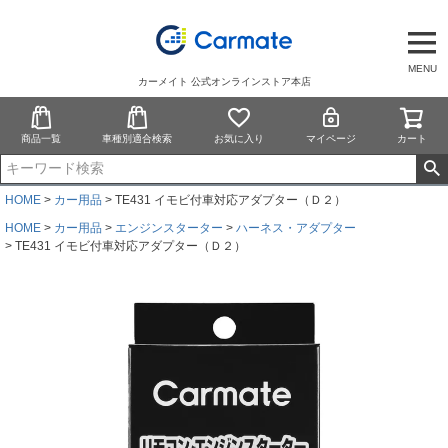
MENU
カーメイト 公式オンラインストア本店
商品一覧
車種別適合検索
お気に入り
マイページ
カート
HOME
カー用品
TE431 イモビ付車対応アダプター（Ｄ２）
HOME
カー用品
エンジンスターター
ハーネス・アダプター
TE431 イモビ付車対応アダプター（Ｄ２）