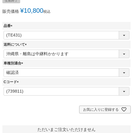
生産終了
¥
10,800
販売価格
税込
品番
(
必
須
送料について
)
(
必
須
車種別適合
)
(
必
須
Cコード
)
(
必
須
)
お気に入りに登録する
ただいまご注文いただけません