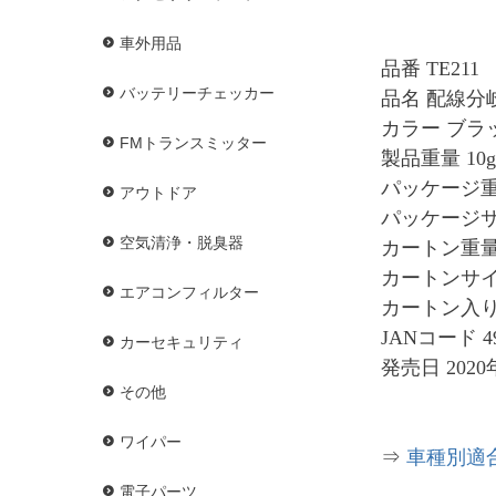
車外用品
品番 TE211
バッテリーチェッカー
品名 配線分岐
カラー ブラッ
FMトランスミッター
製品重量 10g
パッケージ重量
アウトドア
パッケージサイズ
空気清浄・脱臭器
カートン重量 
カートンサイズ 
エアコンフィルター
カートン入り
JANコード 49
カーセキュリティ
発売日 2020
その他
ワイパー
⇒
車種別適
電子パーツ