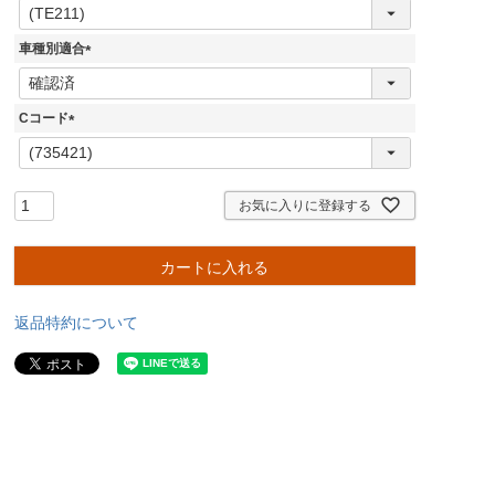
(
必
須
車種別適合
)
(
必
須
Cコード
)
(
必
須
)
お気に入りに登録する
カートに入れる
返品特約について