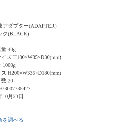
アダプター(ADAPTER）
ク(BLACK)
 40g
 H180×W85×D30(mm)
1000g
H200×W335×D180(mm)
数 20
73007735427
年10月23日
合を調べる