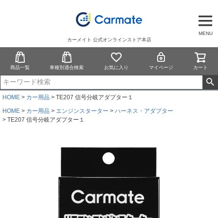
MENU
カーメイト 公式オンラインストア本店
商品一覧
車種別適合検索
お気に入り
マイページ
カート
HOME
カー用品
TE207 信号分岐アダプター１
HOME
カー用品
エンジンスターター
ハーネス・アダプター
TE207 信号分岐アダプター１