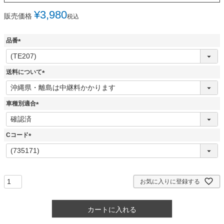
¥
3,980
販売価格
税込
品番
(
必
須
送料について
)
(
必
須
車種別適合
)
(
必
須
Cコード
)
(
必
須
)
お気に入りに登録する
カートに入れる