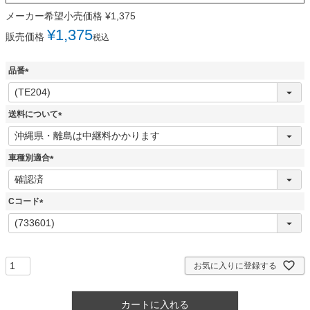
メーカー希望小売価格
¥
1,375
¥
1,375
販売価格
税込
品番
(
必
須
送料について
)
(
必
須
車種別適合
)
(
必
須
Cコード
)
(
必
須
)
お気に入りに登録する
カートに入れる