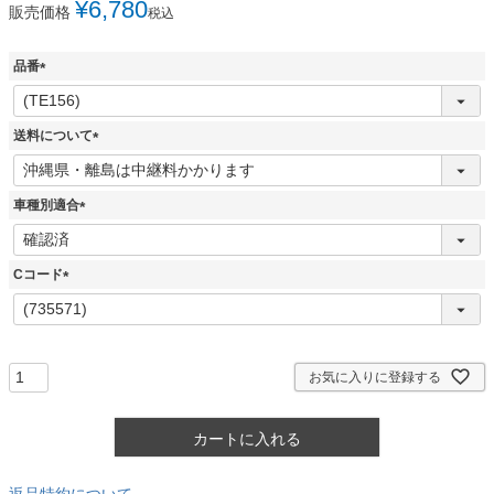
¥
6,780
販売価格
税込
品番
(
必
須
送料について
)
(
必
須
車種別適合
)
(
必
須
Cコード
)
(
必
須
)
お気に入りに登録する
カートに入れる