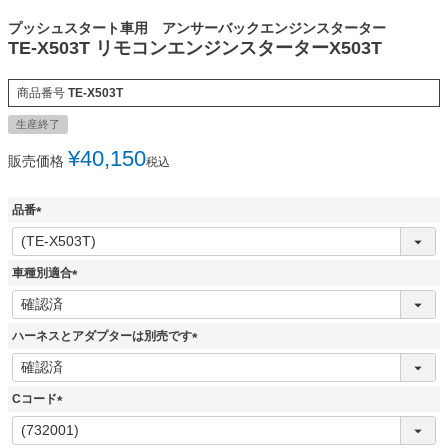
プッシュスタート車用 アンサーバックエンジンスターター
TE-X503T リモコンエンジンスターターX503T
商品番号
TE-X503T
生産終了
¥
40,150
販売価格
税込
品番
(
必
須
車種別適合
)
(
必
須
ハーネスとアダプターは別売です
)
(
必
須
Cコード
)
(
必