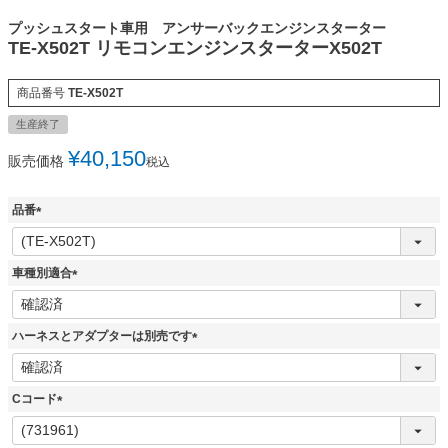
プッシュスタート車用 アンサーバックエンジンスターター
TE-X502T リモコンエンジンスターターX502T
商品番号
TE-X502T
生産終了
¥
40,150
販売価格
税込
品番
(
必
須
車種別適合
)
(
必
須
ハーネスとアダプターは別売です
)
(
必
須
Cコード
)
(
必