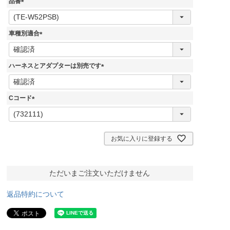
品番
(
必
須
車種別適合
)
(
必
須
ハーネスとアダプターは別売です
)
(
必
須
Cコード
)
(
必
須
)
お気に入りに登録する
ただいまご注文いただけません
返品特約について