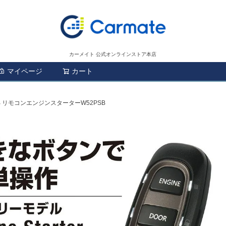
カーメイト 公式オンラインストア本店
マイページ
カート
検索
SB リモコンエンジンスターターW52PSB