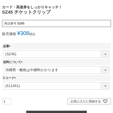
カード・高速券をしっかりキャッチ！
SZ45 チケットクリップ
商品番号
SZ45
¥
308
販売価格
税込
品番
(
必
須
送料について
)
(
必
須
Cコード
)
(
必
須
)
お気に入りに登録する