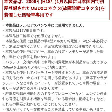
本製品は、2006年(H18年)1月以降に日本国内で初
度登録されたOBD2コネクタ(故障診断コネクタ)を
装備した四輪車専用です
・本製品はメルセデスベンツ車には使用できません。
・本製品は12V車専用です。
・本製品は二輪車では使用できません。
・本製品の使用には新品の単4型アルカリ乾電池(1.5V)が6本必要で
す。別途ご用意ください。※充電式電池(1.2V)は使用できません。
・本製品の使用中に万が一、車両の設定・メモリーが消失した場
合、当社では責任を負いかねます。
・バッテリー交換作業中に車両の消費電流が本製品から出力できる
750mAを上回るとメモリーが消失します。
・本製品を使用してバッテリーを交換するときは、車両の電流消費
を抑えるため、全てのドアを閉じる必要があります（座席下やラゲ
ッジルームなど車内にバッテリーが設置されている車両の場合、メ
モリーが消失するおそれがあります）。
・駐車監視録画機能付きのドライブレコーダーなど、エンジン停止
中も電流を消費する機器を装着している場合は、配線を外すなど、
それらの機器が動作しないようにしてください。
・個人がバッテリー交換することを禁止している車種があります。