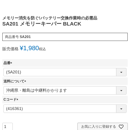
メモリー消失を防ぐ!バッテリー交換作業時の必需品
SA201 メモリーキーパー BLACK
商品番号
SA201
¥
1,980
販売価格
税込
品番
(
必
須
送料について
)
(
必
須
Cコード
)
(
必
須
)
お気に入りに登録する