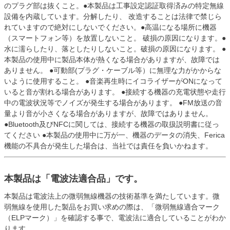
のプラグ部は抜くこと。●本製品は工事設定認証取得済みの特定無線
設備を内蔵しています。分解したり、 改造することは法律で禁じら
れていますので絶対にしないでください。●高温になる場所に機器
（スマートフォン等）を放置しないこと。 破損の原因になります。●
水に濡らしたり、落としたりしないこと。破損の原因になります。 ●
本製品の使用中に製品本体が熱くなる場合がありますが、故障では
ありません。 ●可動部(プラグ・ケーブル等）に無理な力がかからな
いように使用すること。 ●音楽再生時にイコライザーがONになって
いると音が割れる場合があります。 ●接続する機器の充電状態や走行
中の電波状況等でノイズが発生する場合があります。 ●FM放送の音
量より音が小さくなる場合がありますが、故障ではありません。
●Bluetooth及びNFCに関しては、接続する機器の取扱説明書に従っ
てください ●本製品の使用中に万が一、機器のデータの消失、Ferica
機能の不具合が発生した場合は、当社では責任を負いかねます。
本製品は「電波法適合品」です。
本製品は電波法上の微弱無線機器の技術基準を満たしています。微
弱無線を使用した製品をお買い求めの際は、「微弱無線適合マーク
（ELPマーク）」を確認する事で、電波法に適合していることがわか
ります。