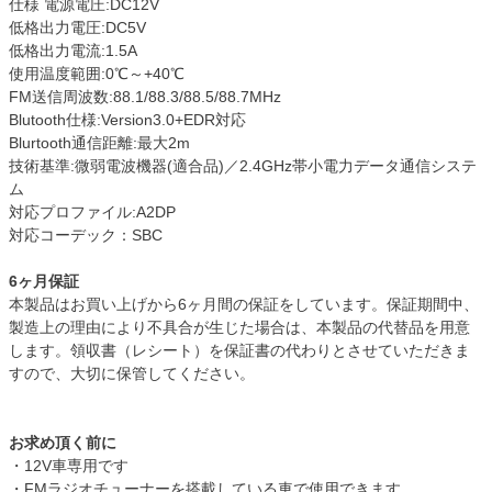
仕様 電源電圧:DC12V
低格出力電圧:DC5V
低格出力電流:1.5A
使用温度範囲:0℃～+40℃
FM送信周波数:88.1/88.3/88.5/88.7MHz
Blutooth仕様:Version3.0+EDR対応
Blurtooth通信距離:最大2m
技術基準:微弱電波機器(適合品)／2.4GHz帯小電力データ通信システ
ム
対応プロファイル:A2DP
対応コーデック：SBC
6ヶ月保証
本製品はお買い上げから6ヶ月間の保証をしています。保証期間中、
製造上の理由により不具合が生じた場合は、本製品の代替品を用意
します。領収書（レシート）を保証書の代わりとさせていただきま
すので、大切に保管してください。
お求め頂く前に
・12V車専用です
・FMラジオチューナーを搭載している車で使用できます