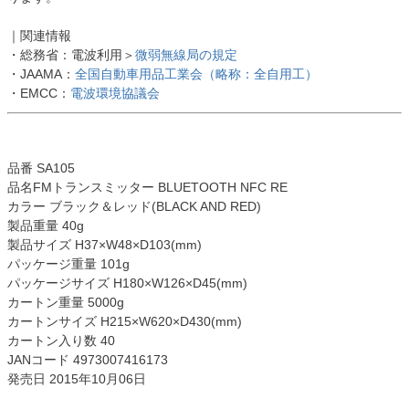
｜関連情報
・総務省：電波利用＞
微弱無線局の規定
・JAAMA：
全国自動車用品工業会（略称：全自用工）
・EMCC：
電波環境協議会
品番 SA105
品名FMトランスミッター BLUETOOTH NFC RE
カラー ブラック＆レッド(BLACK AND RED)
製品重量 40g
製品サイズ H37×W48×D103(mm)
パッケージ重量 101g
パッケージサイズ H180×W126×D45(mm)
カートン重量 5000g
カートンサイズ H215×W620×D430(mm)
カートン入り数 40
JANコード 4973007416173
発売日 2015年10月06日