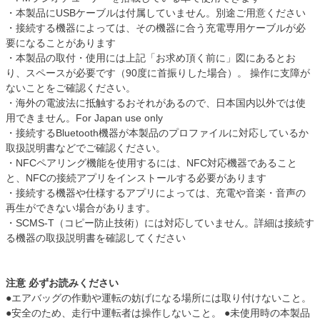
・本製品にUSBケーブルは付属していません。別途ご用意ください
・接続する機器によっては、その機器に合う充電専用ケーブルが必
要になることがあります
・本製品の取付・使用には上記「お求め頂く前に」図にあるとお
り、スペースが必要です（90度に首振りした場合）。 操作に支障が
ないことをご確認ください。
・海外の電波法に抵触するおそれがあるので、日本国内以外では使
用できません。For Japan use only
・接続するBluetooth機器が本製品のプロファイルに対応しているか
取扱説明書などでご確認ください。
・NFCペアリング機能を使用するには、NFC対応機器であること
と、NFCの接続アプリをインストールする必要があります
・接続する機器や仕様するアプリによっては、充電や音楽・音声の
再生ができない場合があります。
・SCMS-T（コピー防止技術）には対応していません。詳細は接続す
る機器の取扱説明書を確認してください
注意 必ずお読みください
●エアバッグの作動や運転の妨げになる場所には取り付けないこと。
●安全のため、走行中運転者は操作しないこと。 ●未使用時の本製品