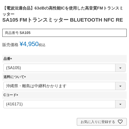
【電波法適合品】63dBの高性能ICを使用した高音質FMトランスミ
ッター
SA105 FMトランスミッター BLUETOOTH NFC RE
商品番号
SA105
¥
4,950
販売価格
税込
品番
(
必
須
送料について
)
(
必
須
Cコード
)
(
必
須
)
お気に入りに登録する