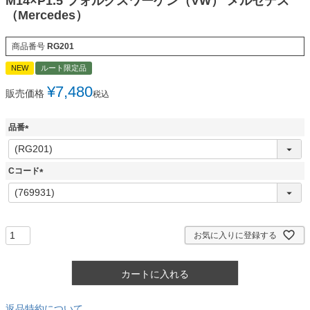
M14×P1.5 フォルクスワーゲン（VW） メルセデス
（Mercedes）
商品番号
RG201
NEW
ルート限定品
¥
7,480
販売価格
税込
品番
(
必
須
Cコード
)
(
必
須
)
お気に入りに登録する
カートに入れる
返品特約について