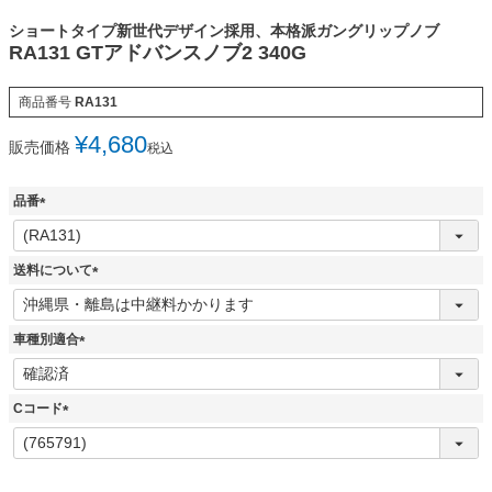
ショートタイプ新世代デザイン採用、本格派ガングリップノブ
RA131 GTアドバンスノブ2 340G
商品番号
RA131
¥
4,680
販売価格
税込
品番
(
必
須
送料について
)
(
必
須
車種別適合
)
(
必
須
Cコード
)
(
必
須