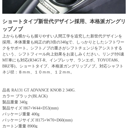
ショートタイプ新世代デザイン採用、本格派ガングリ
ップノブ
上からも横からも握りやすい人間工学を追究した新世代デザインを
採用。本体重量も純正の約3倍の340gで、しっかりとしたシフトワー
クをサポート。シフトノブの重さがシフトチェンジをアシストする
という、シフトフィール向上効果をお楽しみください。リング付6速
MT車にも対応(R34GT-R、インプレッサ、ランエボ、TOYOTA86、
BRZ等)。ショートタイプ、本格派ガングリップノブ。対応シャフト
ネジ径：８ｍｍ、１０ｍｍ、１２ｍｍ。
品名 RA131 GT ADVANCE KNOB 2 340G.
カラー ブラック(BLACK)
製品重量 340g
製品サイズ H67×W44×D53(mm)
パッケージ重量 400g
パッケージサイズ H175×W70×D60(mm)
カートン重量 8900g