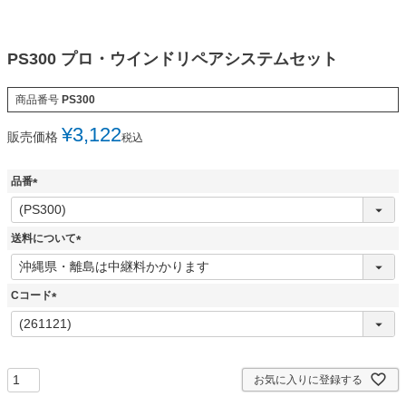
PS300 プロ・ウインドリペアシステムセット
商品番号
PS300
¥
3,122
販売価格
税込
品番
(
必
須
送料について
)
(
必
須
Cコード
)
(
必
須
)
お気に入りに登録する