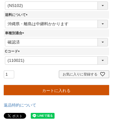
(
必
須
送料について
)
(
必
須
車種別適合
)
(
必
須
Cコード
)
(
必
須
)
お気に入りに登録する
カートに入れる
返品特約について