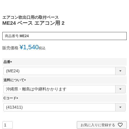
エアコン吹出口用の取付ベース
ME24 ベース エアコン用 2
商品番号
ME24
¥
1,540
販売価格
税込
品番
(
必
須
送料について
)
(
必
須
Cコード
)
(
必
須
)
お気に入りに登録する