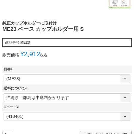
純正カップホルダーに取付け
ME23 ベース カップホルダー用 S
商品番号
ME23
¥
2,912
販売価格
税込
品番
(
必
須
送料について
)
(
必
須
Cコード
)
(
必
須
)